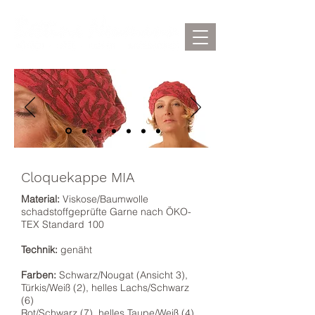
Cloquekappe MIA
Material:
Viskose/Baumwolle
schadstoffgeprüfte Garne nach ÖKO-
TEX Standard 100
Technik:
genäht
Farben:
Schwarz/Nougat (Ansicht 3),
Türkis/Weiß (2), helles Lachs/Schwarz
(6)
Rot/Schwarz (7),
helles Taupe/Weiß (4),