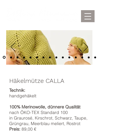
Häkelmütze CALLA
Technik:
handgehäkelt
100% Merinowolle, dünnere Qualität
nach ÖKO-TEX Standard 100
in Graurosé
, Kirschrot, Schwarz,
Taupe,
Grüngrau, Meerblau meliert
, Rostrot
Preis:
8
9,00 €